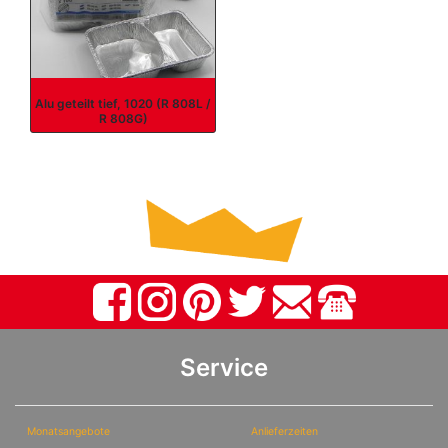
Alu geteilt tief, 1020 (R 808L /
R 808G)
Service
Monatsangebote
Anlieferzeiten