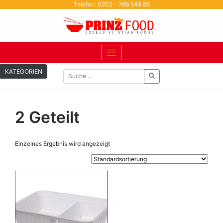
Skip
Telefon: 0202 - 769 548 86
to
content
KATEGORIEN
2 Geteilt
Einzelnes Ergebnis wird angezeigt