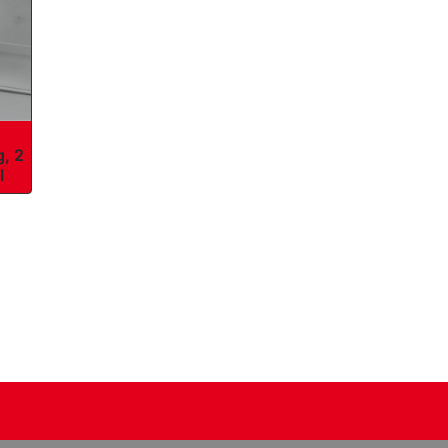
g, 2
l