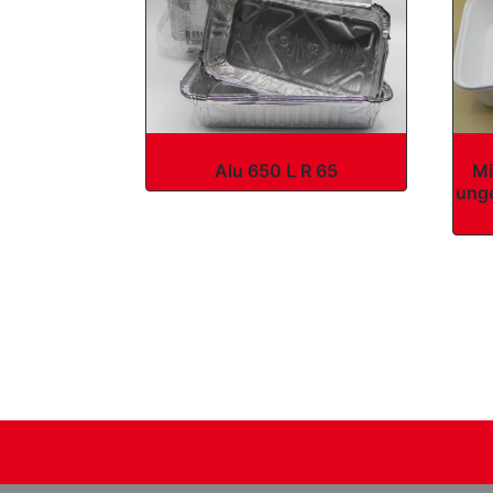
Alu 650 L R 65
Mi
unge