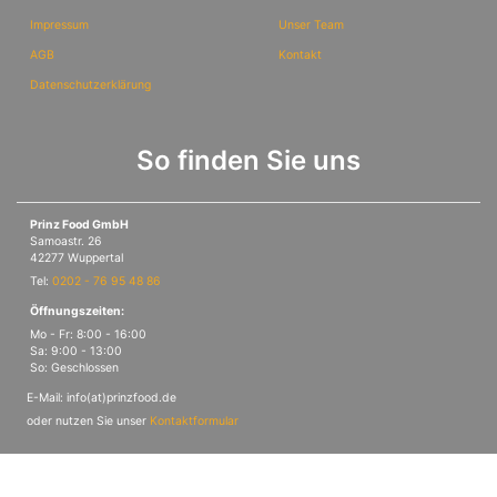
Impressum
Unser Team
AGB
Kontakt
Datenschutzerklärung
So finden Sie uns
Prinz Food GmbH
Samoastr. 26
42277 Wuppertal
Tel:
0202 - 76 95 48 86
Öffnungszeiten:
Mo - Fr: 8:00 - 16:00
Sa: 9:00 - 13:00
So: Geschlossen
E-Mail: info(at)prinzfood.de
oder nutzen Sie unser
Kontaktformular
© PrinzFood Theme, erstellt durch
TEMPLAIS GmbH