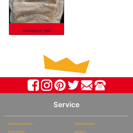
Gürtelfisch, Roh
Service
Monatsangebote
Anlieferzeiten
Downloads
Anfahrt