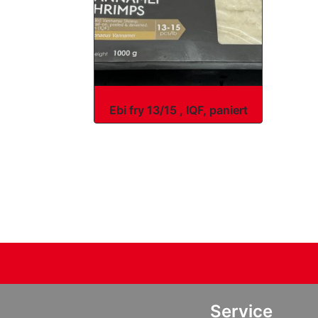
Ebi fry 13/15 , IQF, paniert
Service