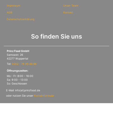
Impressum
Unser Team
AGB
Kontakt
Datenschutzerklärung
So finden Sie uns
Prinz Food GmbH
Samoastr. 26
42277 Wuppertal
Tel:
0202 - 76 95 48 86
Öffnungszeiten:
Mo - Fr: 8:00 - 16:00
Sa: 9:00 - 13:00
So: Geschlossen
E-Mail: info(at)prinzfood.de
oder nutzen Sie unser
Kontaktformular
© PrinzFood Theme, erstellt durch
TEMPLAIS GmbH