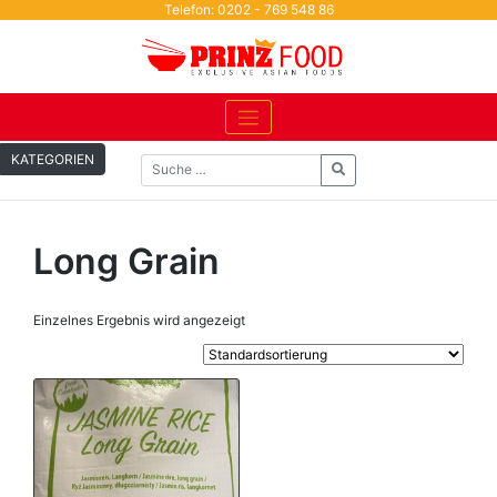
Skip
Telefon: 0202 - 769 548 86
to
content
KATEGORIEN
Long Grain
Einzelnes Ergebnis wird angezeigt