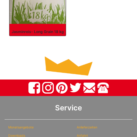
Jasminreis- Long Grain 18 kg
Service
Monatsangebote
Anlieferzeiten
Downloads
Anfahrt