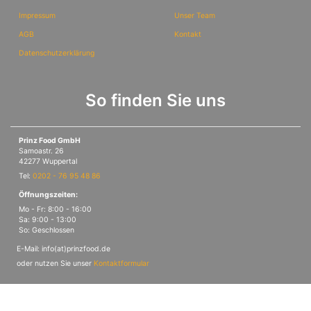
Impressum
Unser Team
AGB
Kontakt
Datenschutzerklärung
So finden Sie uns
Prinz Food GmbH
Samoastr. 26
42277 Wuppertal
Tel:
0202 - 76 95 48 86
Öffnungszeiten:
Mo - Fr: 8:00 - 16:00
Sa: 9:00 - 13:00
So: Geschlossen
E-Mail: info(at)prinzfood.de
oder nutzen Sie unser
Kontaktformular
© PrinzFood Theme, erstellt durch
TEMPLAIS GmbH