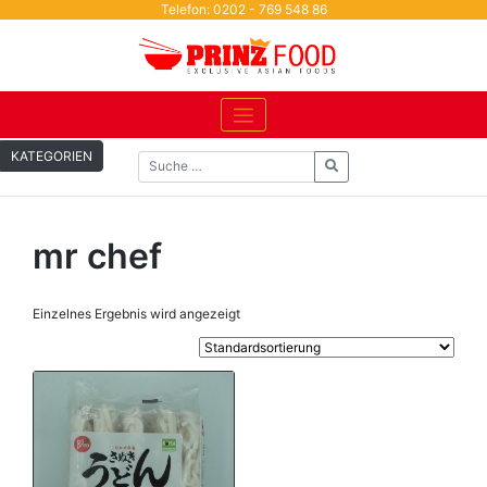
Skip
Telefon: 0202 - 769 548 86
to
content
KATEGORIEN
mr chef
Einzelnes Ergebnis wird angezeigt