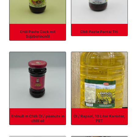
Chili Paste Cock mit
Chili Paste Pantai TH.
Sojabohnenöl
Erdnuß in Chilli Öl / peanuts in
Öl / Rapsöl, 10 Liter Kanister,
chilli oil
PET