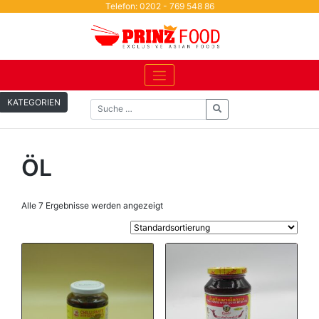
Skip
Telefon: 0202 - 769 548 86
to
content
KATEGORIEN
ÖL
Alle 7 Ergebnisse werden angezeigt