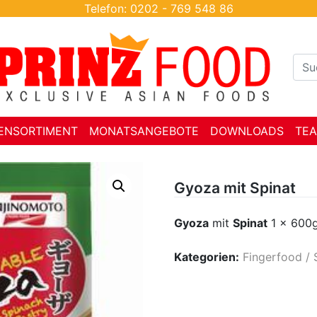
Telefon: 0202 - 769 548 86
ENSORTIMENT
MONATSANGEBOTE
DOWNLOADS
TE
Gyoza mit Spinat
Gyoza
mit
Spinat
1 x 600g
Kategorien:
Fingerfood / 