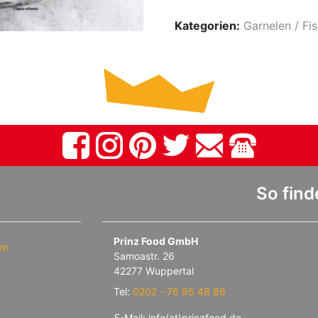
Kategorien:
Garnelen / Fi
So find
Prinz Food GmbH
en
Samoastr. 26
42277 Wuppertal
Tel:
0202 - 76 95 48 86
m
E-Mail: info(at)prinzfood.de