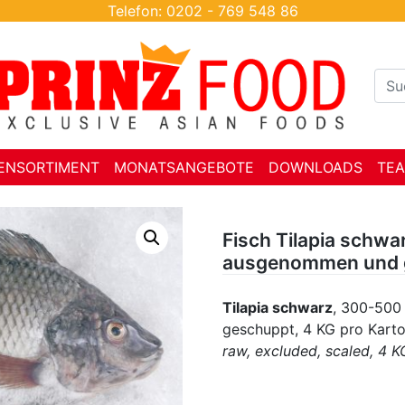
Telefon: 0202 - 769 548 86
ENSORTIMENT
MONATSANGEBOTE
DOWNLOADS
TE
Fisch Tilapia schwa
ausgenommen und 
Tilapia schwarz
, 300-500
geschuppt, 4 KG pro Kart
raw, excluded, scaled, 4 K