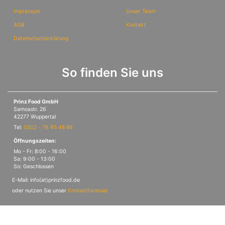
Impressum
Unser Team
AGB
Kontakt
Datenschutzerklärung
So finden Sie uns
Prinz Food GmbH
Samoastr. 26
42277 Wuppertal
Tel:
0202 - 76 95 48 86
Öffnungszeiten:
Mo - Fr: 8:00 - 16:00
Sa: 9:00 - 13:00
So: Geschlossen
E-Mail: info(at)prinzfood.de
oder nutzen Sie unser
Kontaktformular
© PrinzFood Theme, erstellt durch
TEMPLAIS GmbH